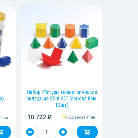
к
Набор "Фигуры геометрические
а)
складные 2D в 3D" (основа 8см,
12шт)
10 722 ₽
Под заказ 14дн.
ичии