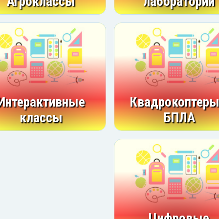
Агроклассы
лаборатории
Интерактивные
Квадрокоптеры
классы
БПЛА
Цифровые