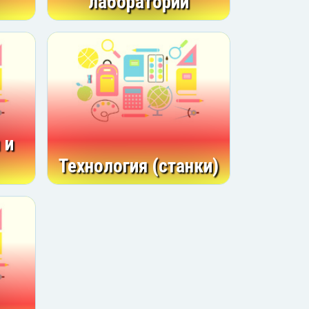
лаборатории
 и
Технология (станки)