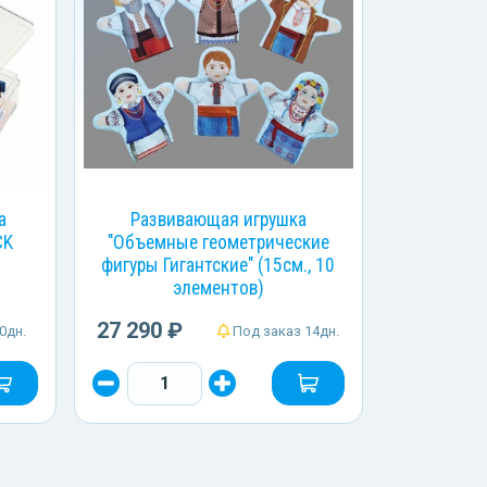
а
Развивающая игрушка
CK
"Объемные геометрические
фигуры Гигантские" (15см., 10
элементов)
27 290 ₽
0дн.
Под заказ 14дн.