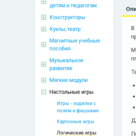
детям и педагогам
Оп
Конструкторы
В
Куклы, театр
п
Магнитные учебные
пособия
М
п
Музыкальное
развитие
Т
Мягкие модули
Настольные игры
Игры - ходилки с
полем и фишками
Д
Карточные игры
Логические игры
П