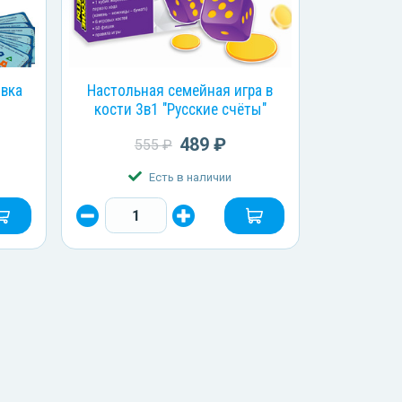
овка
Настольная семейная игра в
кости 3в1 "Русские счёты"
489 ₽
555 ₽
Есть в наличии