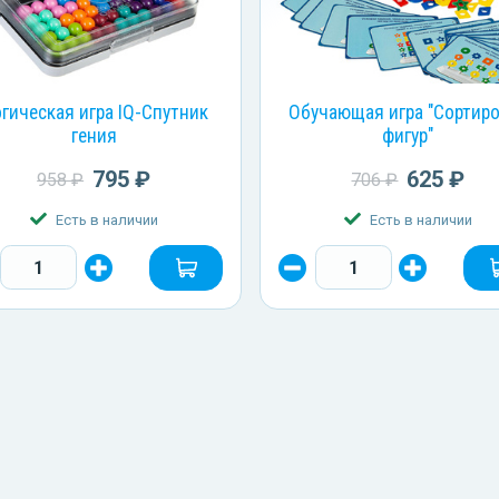
гическая игра IQ-Спутник
Обучающая игра "Сортир
гения
фигур"
795 ₽
625 ₽
958 ₽
706 ₽
Есть в наличии
Есть в наличии