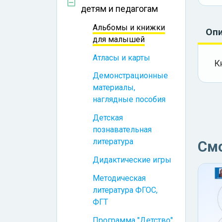
детям и педагогам
Альбомы и книжки
Оп
для малышей
Атласы и карты
К
Демонстрационные
материалы,
наглядные пособия
Детская
познавательная
литература
См
Дидактические игры
Методическая
литература ФГОС,
ФГТ
Программа "Детство"