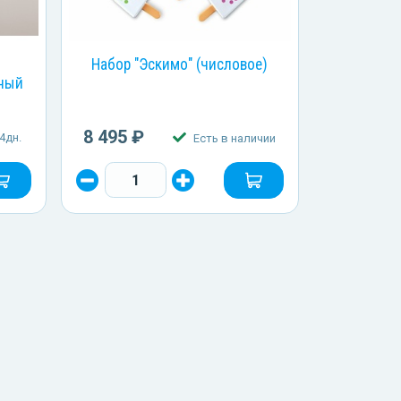
Набор "Эскимо" (числовое)
чный
8 495 ₽
4дн.
Есть в наличии