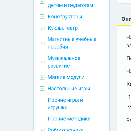
детям и педагогам
Конструкторы
Оп
Куклы, театр
Н
Магнитные учебные
р
пособия
П
Музыкальное
развитие
Н
Мягкие модули
К
Настольные игры
Прочие игры и
игрушки
Прочие методики
Р
Робототехника