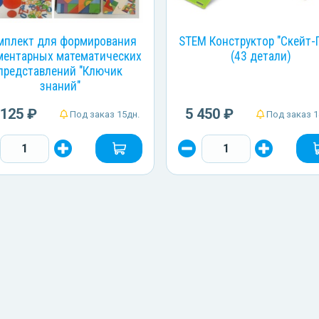
мплект для формирования
STEM Конструктор "Скейт-
ментарных математических
(43 детали)
представлений "Ключик
знаний"
 125 ₽
5 450 ₽
Под заказ 15дн.
Под заказ 1