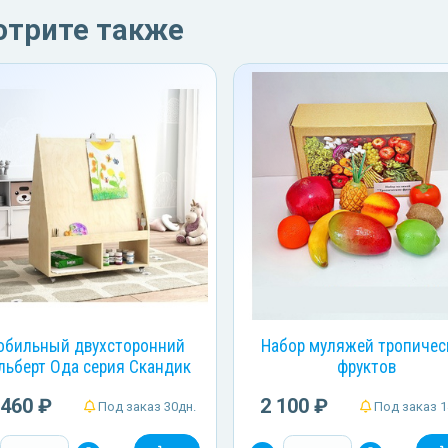
отрите также
обильный двухсторонний
Набор муляжей тропичес
льберт Ода серия Скандик
фруктов
 460 ₽
2 100 ₽
Под заказ 30дн.
Под заказ 1