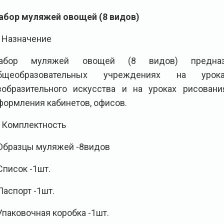
абор муляжей овощей (8 видов)
Назначение
абор муляжей овощей (8 видов) предназ
бщеобразовательных учреждениях на урока
зобразительного искусства и на уроках рисован
формления кабинетов, офисов.
Комплектность
 Образцы муляжей -8видов
 Список -1шт.
 Паспорт -1шт.
 Упаковочная коробка -1шт.