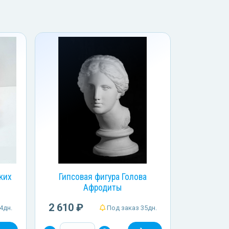
ких
Гипсовая фигура Голова
Афродиты
2 610 ₽
4дн.
Под заказ 35дн.