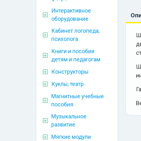
Интерактивное
Оп
оборудование
Кабинет логопеда,
Ш
психолога
д
Книги и пособия
с
детям и педагогам
Ш
Конструкторы
и
Куклы, театр
Г
Магнитные учебные
Ве
пособия
Музыкальное
развитие
Мягкие модули