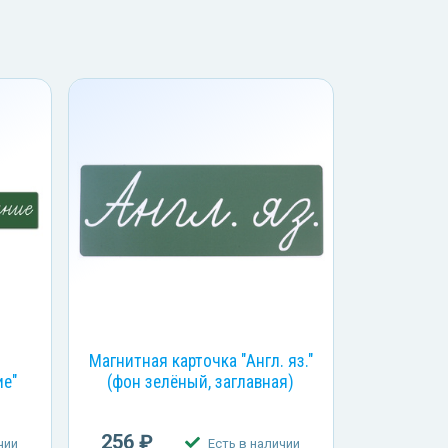
Магнитная карточка "Англ. яз."
ие"
(фон зелёный, заглавная)
256 ₽
чии
Есть в наличии