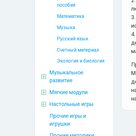
2
пособия
л
Математика
3
и
Музыка
4
Русский язык
д
Счетный материал
м
Экология и биология
П
Музыкальное
М
развитие
д
н
Мягкие модули
н
Настольные игры
Прочие игры и
игрушки
Прочие методики