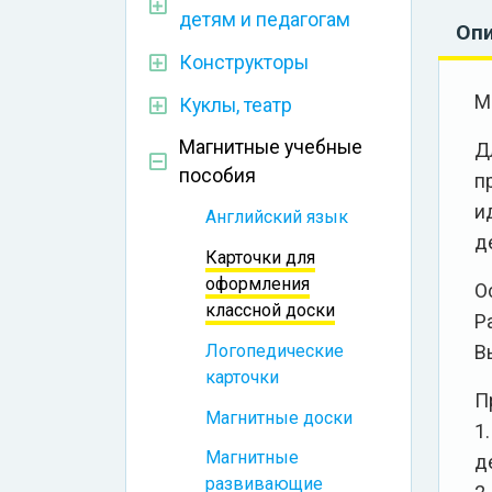
детям и педагогам
Оп
Конструкторы
М
Куклы, театр
Магнитные учебные
Д
пособия
п
и
Английский язык
д
Карточки для
оформления
О
классной доски
Р
Логопедические
В
карточки
П
Магнитные доски
1
Магнитные
д
развивающие