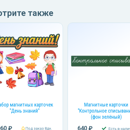
отрите также
абор магнитных карточек
Магнитные карточки
"День знаний"
"Контрольное списыван
(фон зелёный)
960 ₽
640 ₽
Под заказ 8дн.
Есть в нали