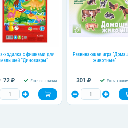
ра-ходилка с фишками для
Развивающая игра "Дома
малышей "Динозавры"
животные"
72 ₽
301 ₽
₽
Есть в наличии
Есть в нали