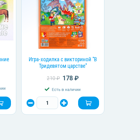
шние
Игра-ходилка с викториной "В
Тридевятом царстве"
178 ₽
210 ₽
чии
Есть в наличии