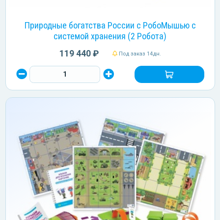
Природные богатства России с РобоМышью с
системой хранения (2 Робота)
119 440 ₽
Под заказ 14дн.