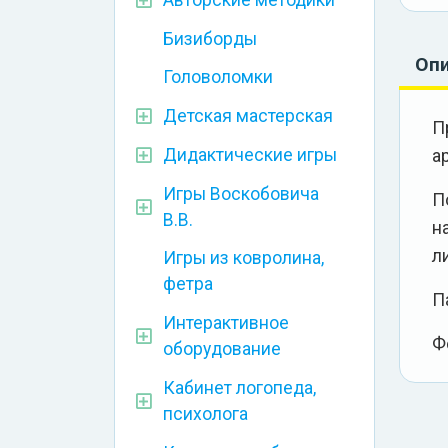
Бизиборды
Оп
Головоломки
Детская мастерская
П
а
Дидактические игры
Игры Воскобовича
П
В.В.
н
л
Игры из ковролина,
фетра
П
Интерактивное
Ф
оборудование
Кабинет логопеда,
психолога