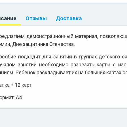
исание
Отзывы
Доставка
редлагаем демонстрационный материал, позволяющ
рмии, Дне защитника Отечества.
особие подходит для занятий в группах детского с
ачалом занятий необходимо разрезать карты с из
иниям. Ребенок раскладывает их на больших картах 
апка + 12 карт
ормат: А4