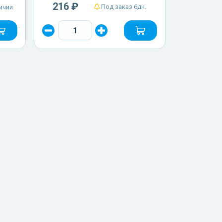
216 ₽
Под заказ 6дн.
ичии