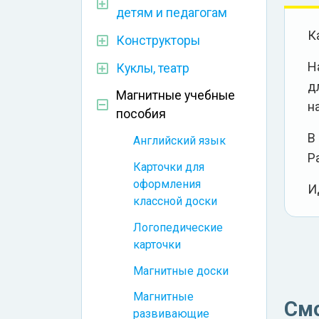
детям и педагогам
К
Конструкторы
Н
Куклы, театр
д
Магнитные учебные
н
пособия
В
Английский язык
Р
Карточки для
оформления
И
классной доски
Логопедические
карточки
Магнитные доски
Магнитные
См
развивающие