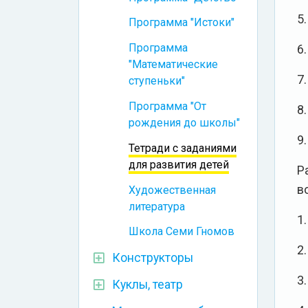
5
Программа "Истоки"
Программа
6.
"Математические
7
ступеньки"
Программа "От
8
рождения до школы"
9
Тетради с заданиями
для развития детей
Р
в
Художественная
литература
1
Школа Семи Гномов
2
Конструкторы
3
Куклы, театр