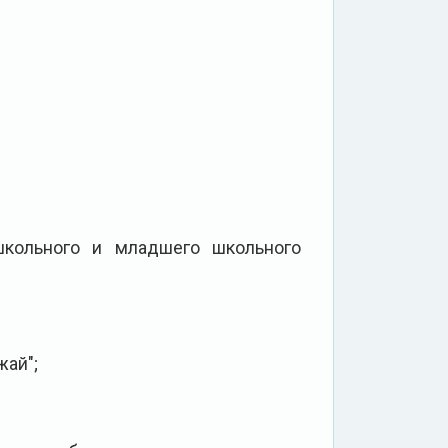
школьного и младшего школьного
жай";