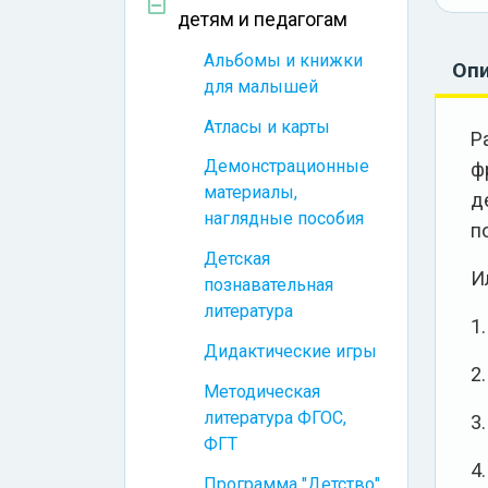
детям и педагогам
Альбомы и книжки
Оп
для малышей
Атласы и карты
Р
Демонстрационные
ф
материалы,
д
наглядные пособия
п
Детская
И
познавательная
литература
1
Дидактические игры
2.
Методическая
литература ФГОС,
3.
ФГТ
4
Программа "Детство"