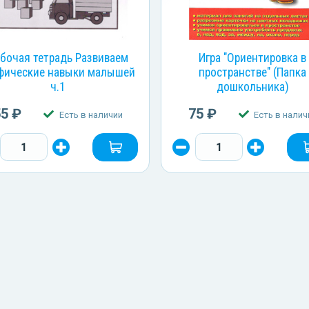
бочая тетрадь Развиваем
Игра "Ориентировка в
фические навыки малышей
пространстве" (Папка
ч.1
дошкольника)
55 ₽
75 ₽
Есть в наличии
Есть в налич