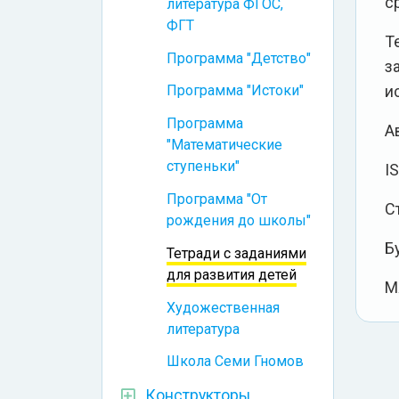
с
литература ФГОС,
ФГТ
Т
Программа "Детство"
з
и
Программа "Истоки"
Программа
А
"Математические
ступеньки"
I
Программа "От
С
рождения до школы"
Б
Тетради с заданиями
для развития детей
М
Художественная
литература
Школа Семи Гномов
Конструкторы