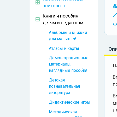
психолога
Книги и пособия
детям и педагогам
Альбомы и книжки
для малышей
Атласы и карты
Оп
Демонстрационные
материалы,
П
наглядные пособия
В
Детская
п
познавательная
литература
В
Дидактические игры
м
н
Методическая