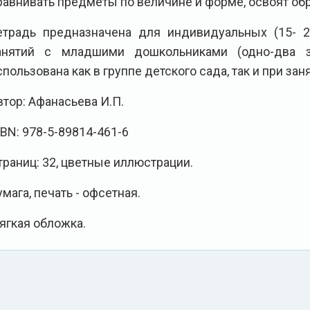
равнивать предметы по величине и форме, освоят обр
етрадь предназначена для индивидуальных (15- 
анятий с младшими дошкольниками (одно-два 
спользована как в группе детского сада, так и при зан
втор: Афанасьева И.П.
SBN: 978-5-89814-461-6
траниц: 32, цветные иллюстрации.
умага, печать - офсетная.
ягкая обложка.