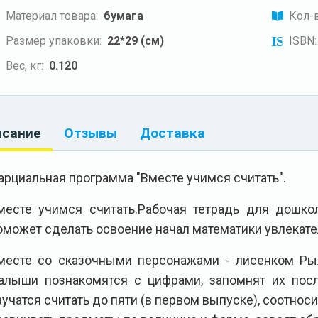
Материал товара:
бумага
Кол-в
Размер упаковки:
22*29 (см)
ISBN:
Вес, кг:
0.120
исание
Отзывы
Доставка
арциальная программа "Вместе учимся считать".
месте учимся считать.Рабочая тетрадь для дошко
оможет сделать освоение начал математики увлекат
месте со сказочными персонажами - лисенком Ры
алыши познакомятся с цифрами, запомнят их посл
аучатся считать до пяти (в первом выпуске), соотнос