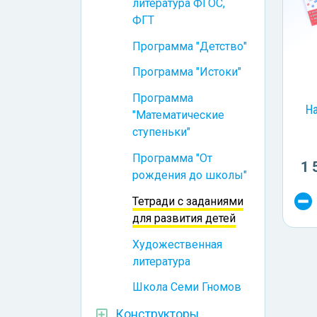
литература ФГОС,
ФГТ
Программа "Детство"
Программа "Истоки"
Программа
На
"Математические
ступеньки"
Программа "От
1 
рождения до школы"
Тетради с заданиями
для развития детей
Художественная
литература
Школа Семи Гномов
Конструкторы