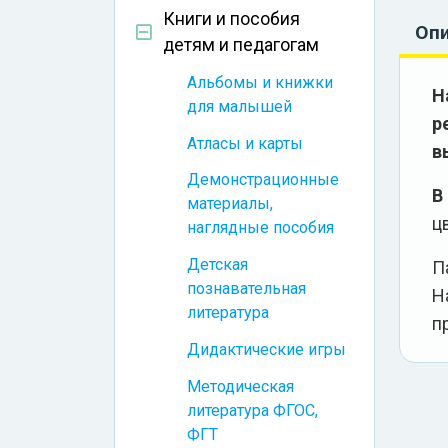
Книги и пособия
Оп
детям и педагогам
Альбомы и книжки
Н
для малышей
р
Атласы и карты
в
Демонстрационные
В
материалы,
ц
наглядные пособия
Детская
П
познавательная
Н
литература
п
Дидактические игры
Методическая
литература ФГОС,
ФГТ