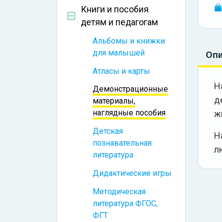
Книги и пособия
детям и педагогам
Альбомы и книжки
для малышей
Оп
Атласы и карты
Н
Демонстрационные
д
материалы,
наглядные пособия
ж
Детская
Н
познавательная
л
литература
Дидактические игры
Методическая
литература ФГОС,
ФГТ