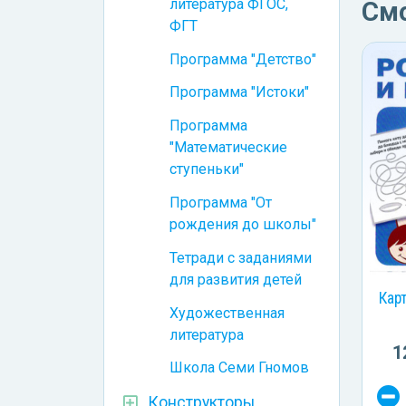
литература ФГОС,
См
ФГТ
Программа "Детство"
Программа "Истоки"
Программа
"Математические
ступеньки"
Программа "От
рождения до школы"
Тетради с заданиями
для развития детей
Кар
Художественная
литература
1
Школа Семи Гномов
Конструкторы