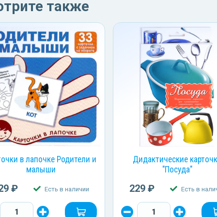
отрите также
точки в лапочке Родители и
Дидактические карточ
малыши
"Посуда"
29 ₽
229 ₽
Есть в наличии
Есть в нали