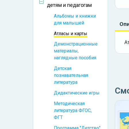
детям и педагогам
Альбомы и книжки
для малышей
Оп
Атласы и карты
А
Демонстрационные
материалы,
наглядные пособия
Детская
познавательная
литература
См
Дидактические игры
Методическая
литература ФГОС,
ФГТ
Программа "Детство"