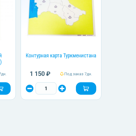
й
Контурная карта Туркменистана
)
1 150 ₽
7дн.
Под заказ 7дн.