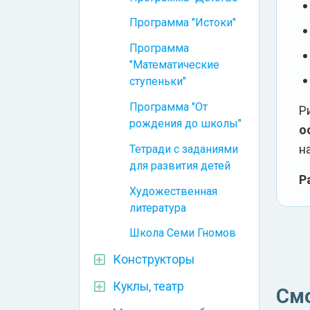
Программа "Истоки"
Программа
"Математические
ступеньки"
Программа "От
Р
рождения до школы"
о
н
Тетради с заданиями
для развития детей
Р
Художественная
литература
Школа Семи Гномов
Конструкторы
Куклы, театр
См