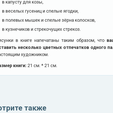
в капусту для козы,
в веселых гусениц и спелые ягодки,
в полевых мышек и спелые зёрна колосков,
в кузнечиков и стрекочущих стрекоз.
исунки в книге напечатаны таким образом, что
ва
ставить несколько цветных отпечатков одного п
астоящим художником.
азмер книги:
21 см. * 21 см.
отрите также