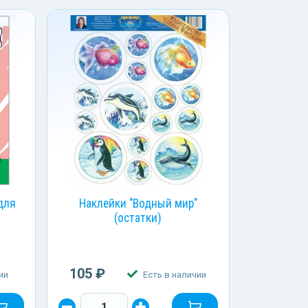
для
Наклейки "Водный мир"
(остатки)
105 ₽
ии
Есть в наличии