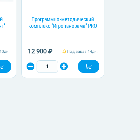
ой
Программно-методический
нг"
комплекс "Игропанорама" PRO
12 900 ₽
10дн.
Под заказ 14дн.