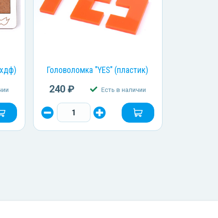
(хдф)
Головоломка "YES" (пластик)
240 ₽
чии
Есть в наличии