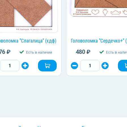
оволомка "Слагалица" (хдф)
Головоломка "Сердечко+" 
76 ₽
480 ₽
Есть в наличии
Есть в нали