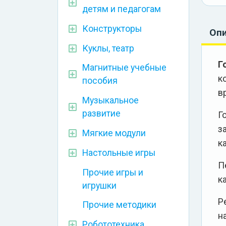
детям и педагогам
Конструкторы
Оп
Куклы, театр
Г
Магнитные учебные
к
пособия
в
Музыкальное
развитие
Г
з
Мягкие модули
к
Настольные игры
П
Прочие игры и
к
игрушки
Р
Прочие методики
н
Робототехника