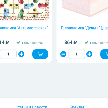
оволомка "Автомастерская"
Головоломка "Дельта" (де
14 ₽
864 ₽
Есть в наличии
Есть в нали
Статьи и Новости
Бренды