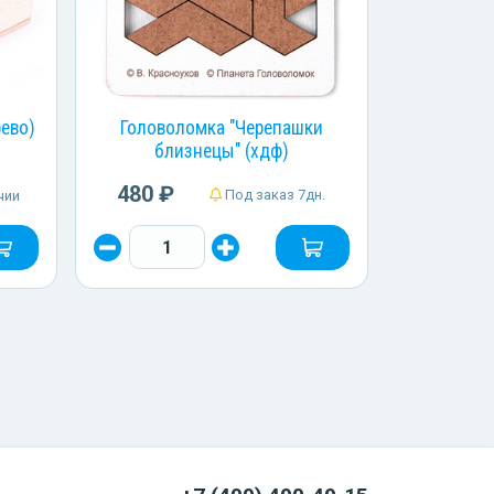
рево)
Головоломка "Черепашки
близнецы" (хдф)
480 ₽
Под заказ 7дн.
чии