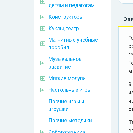
детям и педагогам
Конструкторы
Оп
Куклы, театр
Г
Магнитные учебные
с
пособия
г
Музыкальное
Г
развитие
м
Мягкие модули
В
Настольные игры
и
и
Прочие игры и
с
игрушки
Прочие методики
Т
с
Робототехника