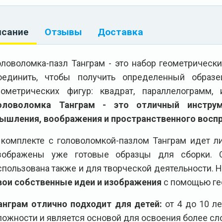
исание
Отзывы
Доставка
оловоломка-пазл Танграм - это набор геометрическ
оединить, чтобы получить определенный образ
еометрических фигур: квадрат, параллелограмм, 
оловоломка Танграм - это отличный инструм
ышления, воображения и пространственного воспр
 комплекте с головоломкой-пазлом Танграм идет ли
зображены уже готовые образцы для сборки. 
спользована также и для творческой деятельности. 
вои собственные идеи и изображения
с помощью ге
анграм отлично подходит для детей:
от 4 до 10 ле
ложности и является основой для освоения более сл