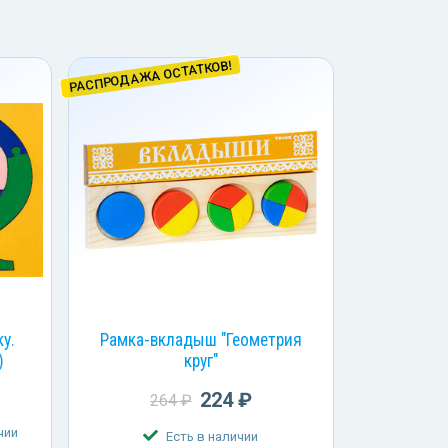
РАСПРОДАЖА ОСТАТКОВ!
у.
Рамка-вкладыш "Геометрия
)
круг"
224 ₽
264 ₽
чии
Есть в наличии