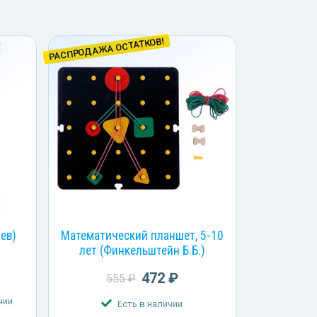
РАСПРОДАЖА ОСТАТКОВ!
лев)
Математический планшет, 5-10
лет (Финкельштейн Б.Б.)
472 ₽
555 ₽
чии
Есть в наличии