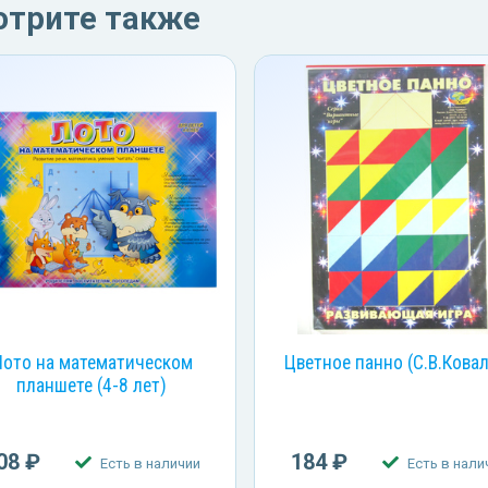
отрите также
Лото на математическом
Цветное панно (С.В.Кова
планшете (4-8 лет)
08 ₽
184 ₽
Есть в наличии
Есть в нали