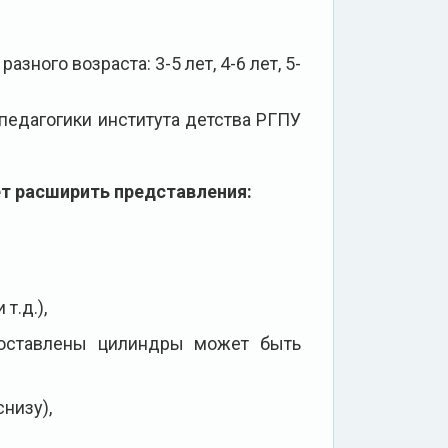
зного возраста: 3-5 лет, 4-6 лет, 5-
едагогики института детства РГПУ
т расширить представления:
т.д.),
 составлены цилиндры может быть
снизу),