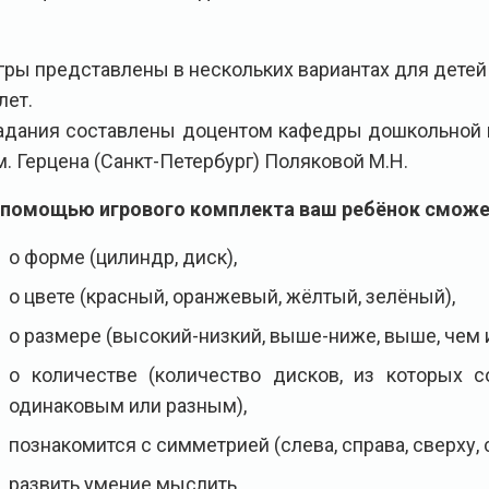
гры представлены в нескольких вариантах для детей ра
лет.
адания составлены доцентом кафедры дошкольной п
м. Герцена (Санкт-Петербург) Поляковой М.Н.
 помощью игрового комплекта ваш ребёнок сможе
о форме (цилиндр, диск),
о цвете (красный, оранжевый, жёлтый, зелёный),
о размере (высокий-низкий, выше-ниже, выше, чем и 
о количестве (количество дисков, из которых
одинаковым или разным),
познакомится с симметрией (слева, справа, сверху, 
развить умение мыслить,