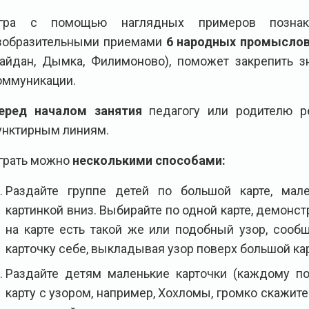
гра с помощью наглядных примеров познак
зобразительными приемами
6 народных промысло
айдан, Дымка, Филимоново), поможет закрепить з
оммуникации.
еред началом занятия
педагогу или родителю ре
унктирным линиям.
грать можно
несколькими способами:
Раздайте группе детей по большой карте, мал
картинкой вниз. Выбирайте по одной карте, демонст
на карте есть такой же или подобный узор, сооб
карточку себе, выкладывая узор поверх большой ка
Раздайте детям маленькие карточки (каждому по
карту с узором, например, Хохломы, громко скажите