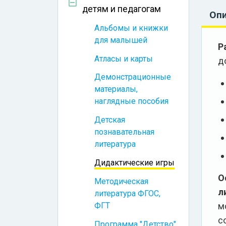
детям и педагогам
Оп
Альбомы и книжки
для малышей
Р
Атласы и карты
д
Демонстрационные
материалы,
наглядные пособия
Детская
познавательная
литература
Дидактические игры
О
Методическая
л
литература ФГОС,
ФГТ
м
с
Программа "Детство"