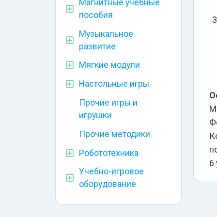
Магнитные учебные
пособия
Музыкальное
развитие
Мягкие модули
Настольные игры
О
Прочие игры и
М
игрушки
Ф
Прочие методики
К
п
Робототехника
6
Учебно-игровое
оборудование