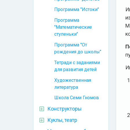
И
Программа "Истоки"
и
Программа
М
"Математические
к
ступеньки"
Программа "От
П
рождения до школы"
п
Тетради с заданиями
И
для развития детей
Художественная
литература
Школа Семи Гномов
Конструкторы
Куклы, театр