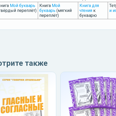
нига
Мой букварь
Книга
Мой
Книга для
Те
твёрдый переплёт)
букварь
(мягкий
чтения
к
и и
переплёт)
букварю
отрите также