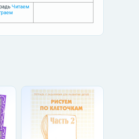
традь
Читаем
граем