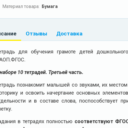
Материал товара:
Бумага
исание
Отзывы
Доставка
етрадь для обучения грамоте детей дошкольно
АОП.ФГОС.
 наборе 10 тетрадей. Третьей часть.
етрадь познакомит малышей со звуками, их местом
оторику и освоить начертание основных элементов,
тдельности и в составе слова, поспособствует п
летку.
адания в тетрадях полностью
соответствуют ФГО