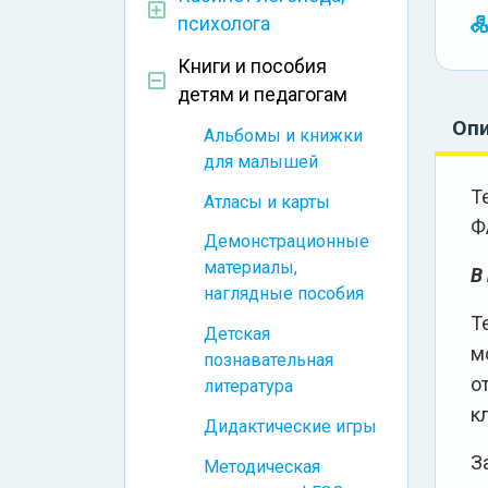
психолога
Книги и пособия
детям и педагогам
Оп
Альбомы и книжки
для малышей
Т
Атласы и карты
Ф
Демонстрационные
материалы,
В
наглядные пособия
Т
Детская
м
познавательная
о
литература
к
Дидактические игры
З
Методическая