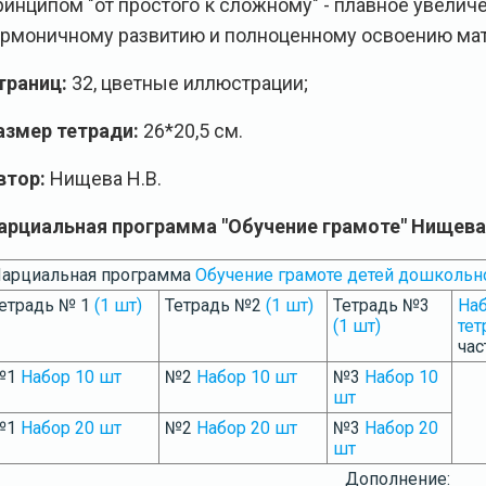
ринципом "от простого к сложному" - плавное увелич
армоничному развитию и полноценному освоению мат
траниц:
32, цветные иллюстрации;
азмер тетради:
26*20,5 см.
втор:
Нищева Н.В.
арциальная программа "Обучение грамоте" Нищева Н
арциальная программа
Обучение грамоте детей дошкольн
етрадь № 1
(1 шт)
Тетрадь №2
(1 шт)
Тетрадь №3
Наб
(1 шт)
тет
час
№1
Набор 10 шт
№2
Набор 10 шт
№3
Набор 10
шт
№1
Набор 20 шт
№2
Набор 20 шт
№3
Набор 20
шт
Дополнение: