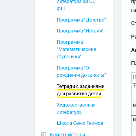
п
литература ФГОС,
ФГТ
г
Программа "Детство"
С
Программа "Истоки"
Р
Программа
"Математические
А
ступеньки"
П
Программа "От
рождения до школы"
П
Т
Тетради с заданиями
для развития детей
Художественная
литература
Школа Семи Гномов
Конструкторы