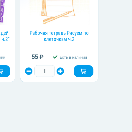
адей
Рабочая тетрадь Рисуем по
 ч.2"
клеточкам ч.2
55 ₽
чии
Есть в наличии