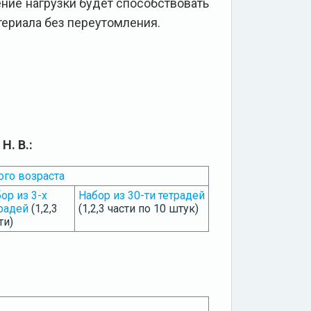
ение нагрузки будет способствовать
ериала без переутомления.
. В.:
ого возраста
ор из 3-х
Набор из 30-ти тетрадей
радей
(1,2,3
(1,2,3 части по 10 штук)
ти)