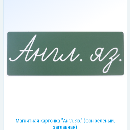
Магнитная карточка "Англ. яз." (фон зелёный,
заглавная)