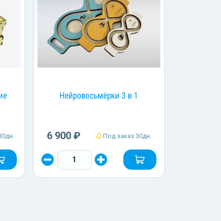
ие
Нейровосьмёрки 3 в 1
6 900 ₽
30дн.
Под заказ 30дн.