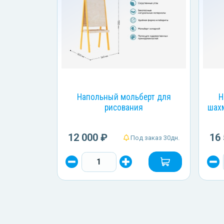
Напольный мольберт для
Н
рисования
шахм
12 000 ₽
16
Под заказ 30дн.